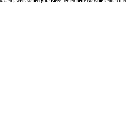
rkosten jeweils
sieben gute Biere
, lernen
neue Bierstile
kennen und