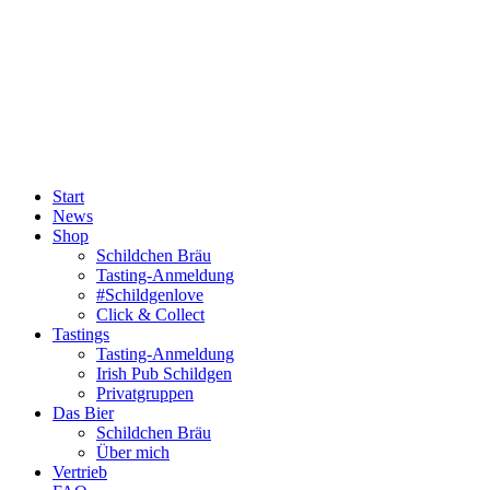
Start
News
Shop
Schildchen Bräu
Tasting-Anmeldung
#Schildgenlove
Click & Collect
Tastings
Tasting-Anmeldung
Irish Pub Schildgen
Privatgruppen
Das Bier
Schildchen Bräu
Über mich
Vertrieb