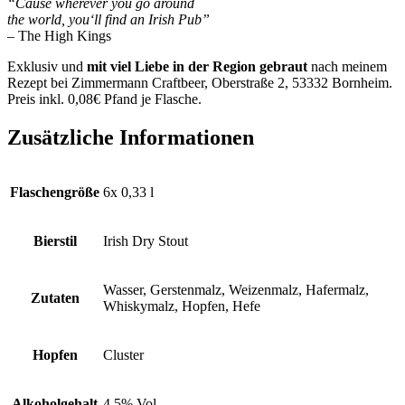
“Cause wherever you go around
the world, you‘ll find an Irish Pub”
– The High Kings
Exklusiv und
mit viel Liebe in der Region gebraut
nach meinem
Rezept bei Zimmermann Craftbeer, Oberstraße 2, 53332 Bornheim.
Preis inkl. 0,08€ Pfand je Flasche.
Zusätzliche Informationen
Flaschengröße
6x 0,33 l
Bierstil
Irish Dry Stout
Wasser, Gerstenmalz, Weizenmalz, Hafermalz,
Zutaten
Whiskymalz, Hopfen, Hefe
Hopfen
Cluster
Alkoholgehalt
4,5% Vol.