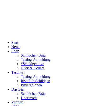
Start
News
Shop
Schildchen Bräu
Tasting-Anmeldung
#Schildgenlove
Click & Collect
Tastings
Tasting-Anmeldung
Irish Pub Schildgen
Privatgruppen
Das Bier
Schildchen Bräu
Über mich
Vertrieb